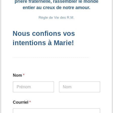
prière fraternelle, rassembler le monde
La tradition des Recluses
entier au creux de notre amour.
Chapelle d’adoration
Règle de Vie des R.M.
Famille reclusienne
Nous confions vos
Adoratrices et Adorateurs Missionnaires
intentions à Marie!
Monastère Spirituel
Prier avec une icône
Dix fêtes liturgiques
Nom
*
Contempler le Visage du Christ
Chemin de Croix Iconographique
Prénom
Nom
*
Courriel
*
V
o
s