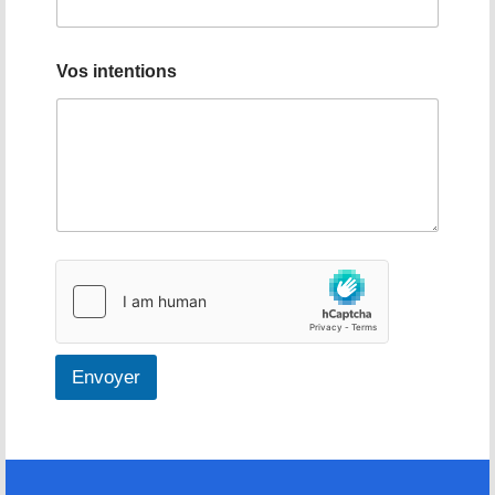
*
Vos intentions
Envoyer