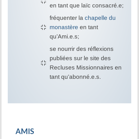
en tant que laïc consacré.e;
La tradition des Recluses
fréquenter la
chapelle du
Chapelle d’adoration
monastère
en tant
Famille reclusienne
qu’Ami.e.s;
Adoratrices et Adorateurs Missionnaires
se nourrir des réflexions
publiées sur le site des
Monastère Spirituel
Recluses Missionnaires en
Prier avec une icône
tant qu’abonné.e.s.
Dix fêtes liturgiques
Contempler le Visage du Christ
Chemin de Croix Iconographique
AMIS