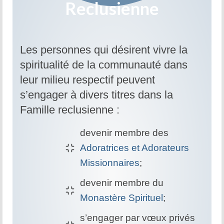
Reclusienne
Prière d’Adoration et de Louange
Parole de Dieu
Solitude Communion
Les personnes qui désirent vivre la
spiritualité de la communauté dans
Prière d’intercession
leur milieu respectif peuvent
Dévotion mariale
s’engager à divers titres dans la
Jeanne Le Ber
Famille reclusienne :
Cause de Jeanne Le Ber
devenir membre des
Le Tombeau de Jeanne Le Ber
Adoratrices et Adorateurs
Missionnaires
;
Prier à la manière de Jeanne Le Ber – 7
articles
devenir membre du
Monastère Spirituel
;
Bibliographie sur Jeanne Le Ber
s’engager par vœux privés
Vidéos sur Jeanne Le Ber