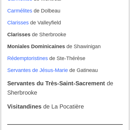
La tradition des Recluses
Carmélites
de Dolbeau
Chapelle d’adoration
Clarisses
de Valleyfield
Famille reclusienne
Clarisses
de Sherbrooke
Adoratrices et Adorateurs Missionnaires
Moniales Dominicaines
de Shawinigan
Monastère Spirituel
Rédemptoristines
de Ste-Thérèse
Prier avec une icône
Servantes de Jésus-Marie
de Gatineau
Dix fêtes liturgiques
Servantes du Très-Saint-Sacrement
de
Contempler le Visage du Christ
Sherbrooke
Chemin de Croix Iconographique
Visitandines
de La Pocatière