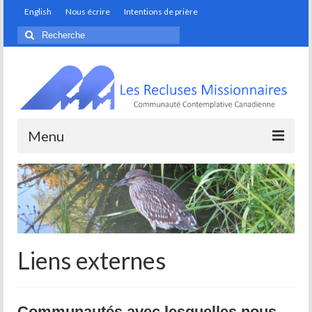
English
Nous écrire
Intentions de prière
Rechercher
:
Menu
Monastère
Artisans de la fondation
Discerner son appel
Liens externes
Prendre soin de notre maison commune
Spiritualité
Communautés avec lesquelles nous