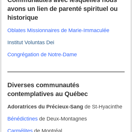
Prière d’Adoration et de Louange
avons un lien de parenté spirituel ou
Parole de Dieu
historique
Solitude Communion
Oblates Missionnaires de Marie-Immaculée
Prière d’intercession
Institut Voluntas Dei
Dévotion mariale
Congrégation de Notre-Dame
Jeanne Le Ber
Cause de Jeanne Le Ber
Diverses communautés
Le Tombeau de Jeanne Le Ber
contemplatives au Québec
Prier à la manière de Jeanne Le Ber – 7
articles
Adoratrices du Précieux-Sang
de St-Hyacinthe
Bibliographie sur Jeanne Le Ber
Bénédictines
de Deux-Montagnes
Vidéos sur Jeanne Le Ber
Carmélites
de Montréal