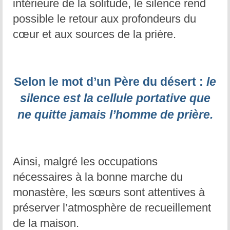
intérieure de la solitude, le silence rend
La tradition des Recluses
possible le retour aux profondeurs du
cœur et aux sources de la prière.
Chapelle d’adoration
Famille reclusienne
Adoratrices et Adorateurs Missionnaires
Selon le mot d’un Père du désert :
le
silence est la cellule portative que
Monastère Spirituel
ne quitte jamais l’homme de prière.
Prier avec une icône
Dix fêtes liturgiques
Ainsi, malgré les occupations
Contempler le Visage du Christ
nécessaires à la bonne marche du
Chemin de Croix Iconographique
monastère, les sœurs sont attentives à
préserver l’atmosphère de recueillement
de la maison.