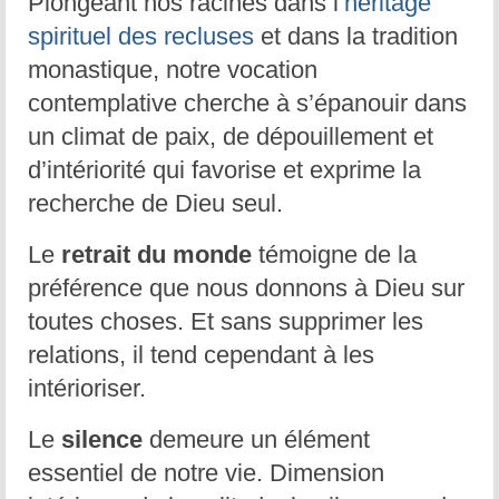
Plongeant nos racines dans l’
héritage
Prière d’Adoration et de Louange
spirituel des recluses
et dans la tradition
Parole de Dieu
monastique, notre vocation
Solitude Communion
contemplative cherche à s’épanouir dans
un climat de paix, de dépouillement et
Prière d’intercession
d’intériorité qui favorise et exprime la
Dévotion mariale
recherche de Dieu seul.
Jeanne Le Ber
Le
retrait du monde
témoigne de la
Cause de Jeanne Le Ber
préférence que nous donnons à Dieu sur
toutes choses. Et sans supprimer les
Le Tombeau de Jeanne Le Ber
relations, il tend cependant à les
Prier à la manière de Jeanne Le Ber – 7
intérioriser.
articles
Le
silence
demeure un élément
Bibliographie sur Jeanne Le Ber
essentiel de notre vie. Dimension
Vidéos sur Jeanne Le Ber