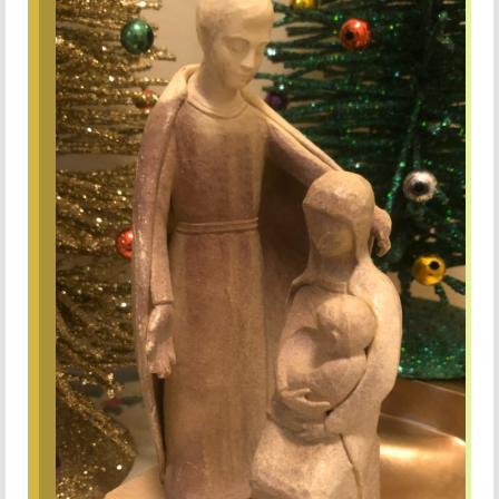
La tradition des Recluses
Chapelle d’adoration
Famille reclusienne
Adoratrices et Adorateurs Missionnaires
Monastère Spirituel
Prier avec une icône
Dix fêtes liturgiques
Contempler le Visage du Christ
Chemin de Croix Iconographique