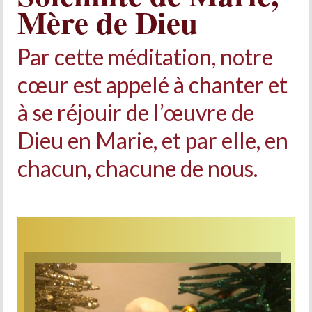
Prière d’Adoration et de Louange
Mère de Dieu
Parole de Dieu
Par cette méditation, notre
Solitude Communion
cœur est appelé à chanter et
Prière d’intercession
à se réjouir de l’œuvre de
Dévotion mariale
Dieu en Marie, et par elle, en
Jeanne Le Ber
chacun, chacune de nous.
Cause de Jeanne Le Ber
Le Tombeau de Jeanne Le Ber
Prier à la manière de Jeanne Le Ber – 7
articles
Bibliographie sur Jeanne Le Ber
Vidéos sur Jeanne Le Ber