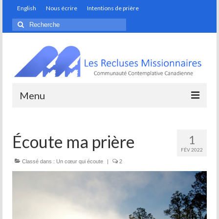
English
Nous écrire
Intentions de prière
Rechercher
:
Menu
Monastère
Écoute ma prière
1
Artisans de la fondation
FÉV 2022
Discerner son appel
Classé dans :
Un cœur qui écoute
|
2
Prendre soin de notre maison commune
Spiritualité