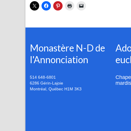
Monastère N-D de
Ado
l'Annonciation
euc
Chapel
514 648-6801
mardis
6286 Gérin-Lajoie
Montréal
,
Québec
H1M 3K3