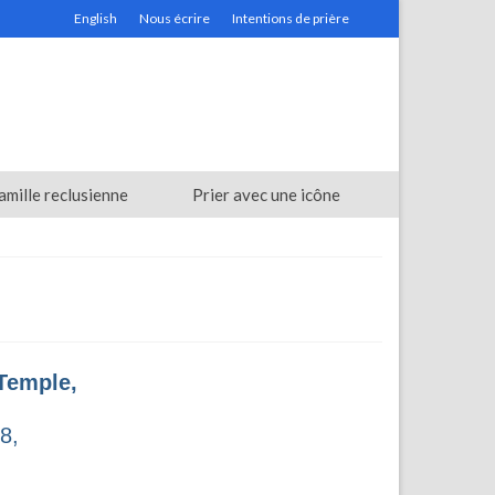
English
Nous écrire
Intentions de prière
amille reclusienne
Prier avec une icône
 Temple,
8,