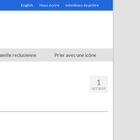
English
Nous écrire
Intentions de prière
amille reclusienne
Prier avec une icône
1
OCT 2015