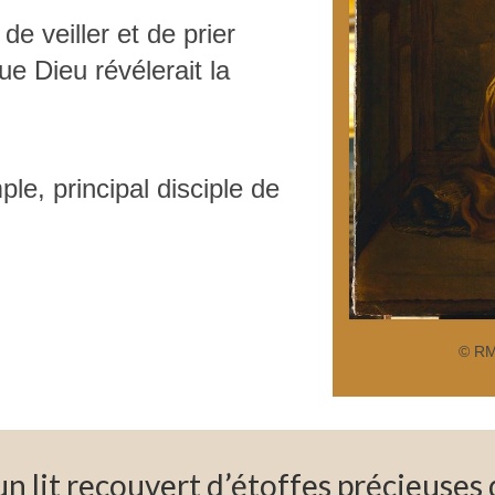
e veiller et de prier
ue Dieu révélerait la
ple, principal disciple de
© R
el un lit recouvert d’étoffes précieuse