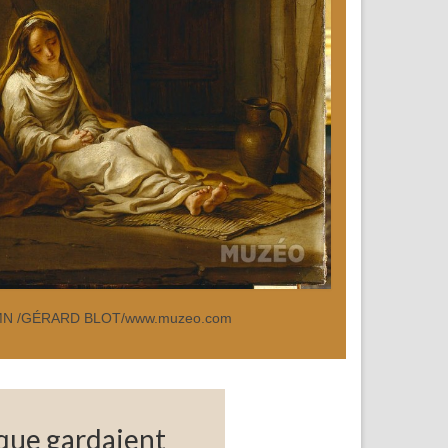
MN /GÉRARD BLOT/www.muzeo.com
s que gardaient