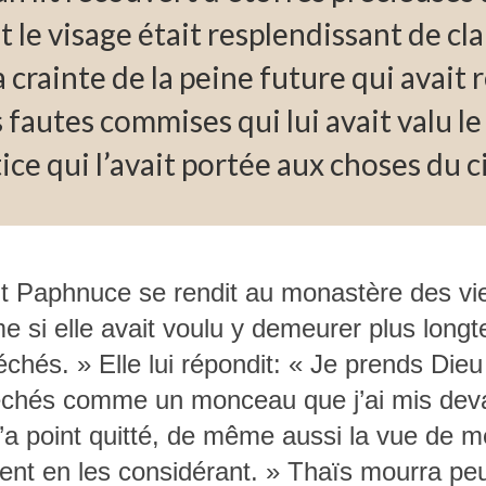
t le visage était resplendissant de cla
a crainte de la peine future qui avait 
s fautes commises qui lui avait valu l
ice qui l’avait portée aux choses du ci
int Paphnuce se rendit au monastère des vie
e si elle avait voulu y demeurer plus longte
échés. » Elle lui répondit: « Je prends Di
es péchés comme un monceau que j’ai mis d
m’a point quitté, de même aussi la vue de 
ent en les considérant. » Thaïs mourra pe