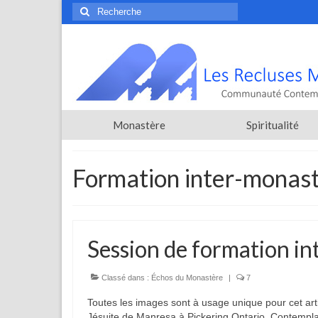
Rechercher
:
Monastère
Spiritualité
Formation inter-monas
Session de formation i
Classé dans :
Échos du Monastère
|
7
Toutes les images sont à usage unique pour cet arti
Jésuite de Manresa à Pickering Ontario, Contempla