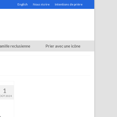
English
Nous écrire
Intentions de prière
amille reclusienne
Prier avec une icône
1
OÛT 2024
ne …