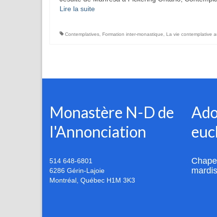
Lire la suite­­
Contemplatives
,
Formation inter-monastique
,
La vie contemplative 
Monastère N-D de
Ado
l'Annonciation
euc
Chapel
514 648-6801
mardis
6286 Gérin-Lajoie
Montréal
,
Québec
H1M 3K3