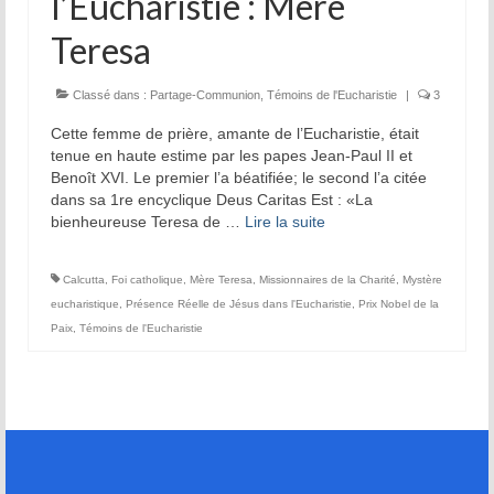
l’Eucharistie : Mère
Prière d’Adoration et de Louange
Teresa
Parole de Dieu
Solitude Communion
Classé dans :
Partage-Communion
,
Témoins de l'Eucharistie
|
3
Cette femme de prière, amante de l’Eucharistie, était
Prière d’intercession
tenue en haute estime par les papes Jean-Paul II et
Benoît XVI. Le premier l’a béatifiée; le second l’a citée
Dévotion mariale
dans sa 1re encyclique Deus Caritas Est : «La
bienheureuse Teresa de …
Lire la suite­­
Jeanne Le Ber
Cause de Jeanne Le Ber
Calcutta
,
Foi catholique
,
Mère Teresa
,
Missionnaires de la Charité
,
Mystère
eucharistique
,
Présence Réelle de Jésus dans l'Eucharistie
,
Prix Nobel de la
Le Tombeau de Jeanne Le Ber
Paix
,
Témoins de l'Eucharistie
Prier à la manière de Jeanne Le Ber – 7
articles
Bibliographie sur Jeanne Le Ber
Vidéos sur Jeanne Le Ber