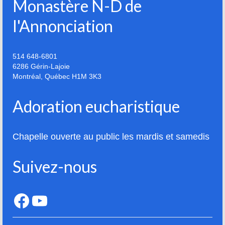
Monastère N-D de
La tradition des Recluses
l'Annonciation
Chapelle d’adoration
Famille reclusienne
514 648-6801
6286 Gérin-Lajoie
Adoratrices et Adorateurs Missionnaires
Montréal
,
Québec
H1M 3K3
Monastère Spirituel
Adoration eucharistique
Prier avec une icône
Chapelle ouverte au public les mardis et samedis
Dix fêtes liturgiques
Contempler le Visage du Christ
Suivez-nous
Chemin de Croix Iconographique
Facebook
YouTube