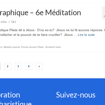
raphique – 6e Méditation
 icône
|
0
 Pilate dit à Jésus : D’où es-tu? Jésus ne lui fit aucune réponse. P
te relâcher et le pouvoir de te faire crucifier? Jésus …
Lire la suite­­
ns
,
Mystère pascal
,
Procès devant Pilate
,
Vendredi Saint
2
3
4
»
ration
Suivez-nous
haristique