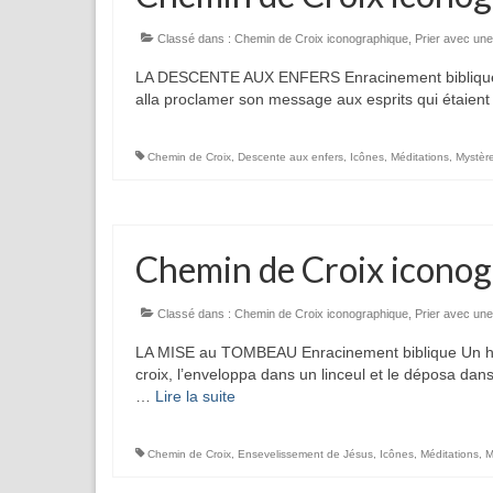
Classé dans :
Chemin de Croix iconographique
,
Prier avec une
LA DESCENTE AUX ENFERS Enracinement biblique Mis à 
alla proclamer son message aux esprits qui étaient 
Chemin de Croix
,
Descente aux enfers
,
Icônes
,
Méditations
,
Mystèr
Chemin de Croix iconog
Classé dans :
Chemin de Croix iconographique
,
Prier avec une
LA MISE au TOMBEAU Enracinement biblique Un hom
croix, l’enveloppa dans un linceul et le déposa dan
…
Lire la suite­­
Chemin de Croix
,
Ensevelissement de Jésus
,
Icônes
,
Méditations
,
M