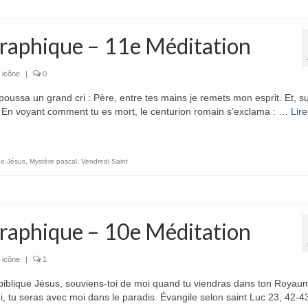
raphique – 11e Méditation
 icône
|
0
sa un grand cri : Père, entre tes mains je remets mon esprit. Et, s
46 En voyant comment tu es mort, le centurion romain s’exclama : …
Lire
de Jésus
,
Mystère pascal
,
Vendredi Saint
raphique – 10e Méditation
 icône
|
1
ique Jésus, souviens-toi de moi quand tu viendras dans ton Royau
’hui, tu seras avec moi dans le paradis. Évangile selon saint Luc 23, 42-