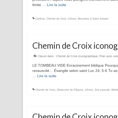
limite …
Lire la suite­­
Carême
,
Chemin de Croix
,
Icônes
,
Neuvaine à Saint Joseph
Chemin de Croix iconog
Classé dans :
Chemin de Croix iconographique
,
Prier avec une
LE TOMBEAU VIDE Enracinement biblique Pourquoi che
ressuscité… Évangile selon saint Luc 24, 5-6 Tu as
…
Lire la suite­­
Chemin de Croix
,
Dimanche de Pâques
,
Icônes
,
Joie pascale
,
Médit
Chemin de Croix iconog