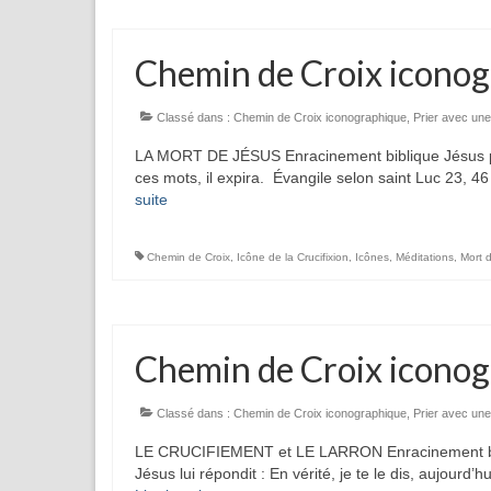
Chemin de Croix iconog
Classé dans :
Chemin de Croix iconographique
,
Prier avec une
LA MORT DE JÉSUS Enracinement biblique Jésus pous
ces mots, il expira. Évangile selon saint Luc 23, 
suite­­
Chemin de Croix
,
Icône de la Crucifixion
,
Icônes
,
Méditations
,
Mort 
Chemin de Croix iconog
Classé dans :
Chemin de Croix iconographique
,
Prier avec une
LE CRUCIFIEMENT et LE LARRON Enracinement bibl
Jésus lui répondit : En vérité, je te le dis, aujourd