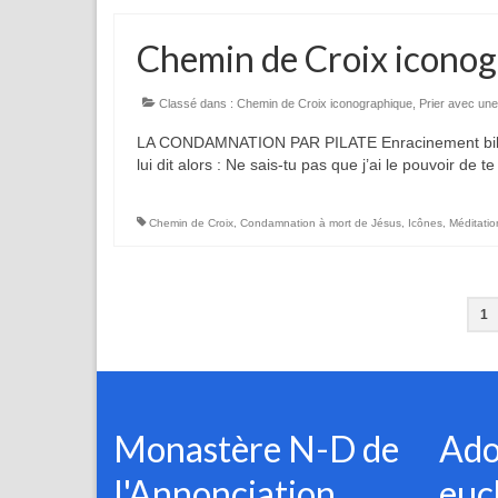
Chemin de Croix iconog
Classé dans :
Chemin de Croix iconographique
,
Prier avec une
LA CONDAMNATION PAR PILATE Enracinement biblique
lui dit alors : Ne sais-tu pas que j’ai le pouvoir de 
Chemin de Croix
,
Condamnation à mort de Jésus
,
Icônes
,
Méditatio
Pagination
1
des
publications
Monastère N-D de
Ado
l'Annonciation
euc