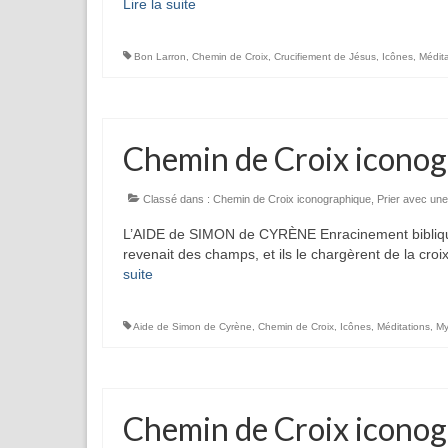
Lire la suite­­
Bon Larron
,
Chemin de Croix
,
Crucifiement de Jésus
,
Icônes
,
Médita
Chemin de Croix iconog
Classé dans :
Chemin de Croix iconographique
,
Prier avec une
L’AIDE de SIMON de CYRÈNE Enracinement biblique
revenait des champs, et ils le chargèrent de la cro
suite­­
Aide de Simon de Cyrène
,
Chemin de Croix
,
Icônes
,
Méditations
,
My
Chemin de Croix iconog