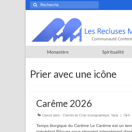
Rechercher
:
Monastère
Spiritualité
Prier avec une icône
Carême 2026
Classé dans :
Chemin de Croix iconographique
,
Varia
|
0
Temps liturgique du Carême Le Carême est un temps
précèdent Pâques nous plongent intensément dans c