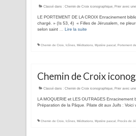
Classé dans :
Chemin de Croix iconographique
,
Prier avec une
LE PORTEMENT DE LA CROIX Enracinement biblique C’
chargé. » (Is 53, 4) « Filles de Jérusalem, ne pleu
selon saint …
Lire la suite­­
Chemin de Croix
,
Icônes
,
Méditations
,
Mystère pascal
,
Portement de
Chemin de Croix iconog
Classé dans :
Chemin de Croix iconographique
,
Prier avec une
LA MOQUERIE et LES OUTRAGES Enracinement biblique P
Préparation de la Pâque. Pilate dit aux Juifs : Voici 
Chemin de Croix
,
Icônes
,
Méditations
,
Mystère pascal
,
Procès de J