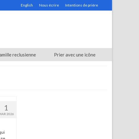
English
Nous écrire
Intentions de prière
amille reclusienne
Prier avec une icône
1
MAR 2026
qui
 se