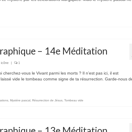
raphique – 14e Méditation
 icône
|
1
rchez-vous le Vivant parmi les morts ? Il n’est pas ici, il est
 laissé vide le tombeau comme signe de ta résurrection. Garde-nous d
ations
,
Mystère pascal
,
Résurrection de Jésus
,
Tombeau vide
raphique – 13e Méditation