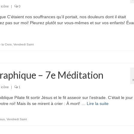
 icône
|
0
étaient nos souffrances qu’il portait, nos douleurs dont il était
rez pas sur moi! Pleurez plutôt sur vous-mêmes et sur vos enfants! Éva
 la Croix
,
Vendredi Saint
raphique – 7e Méditation
 icône
|
1
ilate fit sortir Jésus et le fit asseoir sur l’estrade. C’était le jour 
votre roi! Mais ils se mirent à crier : À mort! …
Lire la suite­­
ésus
,
Vendredi Saint