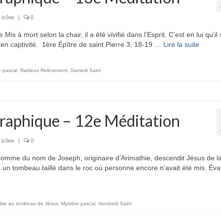
 icône
|
0
mort selon la chair, il a été vivifié dans l’Esprit. C’est en lui qu’il 
en captivité. 1ère Épître de saint Pierre 3, 18-19 …
Lire la suite­­
e pascal
,
Radieux Relèvement
,
Samedi Saint
raphique – 12e Méditation
 icône
|
0
me du nom de Joseph, originaire d’Arimathie, descendit Jésus de l
s un tombeau taillé dans le roc où personne encore n’avait été mis. Éva
ise au tombeau de Jésus
,
Mystère pascal
,
Vendredi Saint