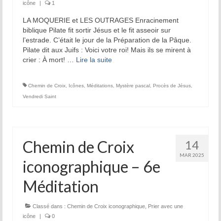
icône
|
1
LA MOQUERIE et LES OUTRAGES Enracinement
biblique Pilate fit sortir Jésus et le fit asseoir sur
l’estrade. C’était le jour de la Préparation de la Pâque.
Pilate dit aux Juifs : Voici votre roi! Mais ils se mirent à
crier : À mort! …
Lire la suite­­
Chemin de Croix
,
Icônes
,
Méditations
,
Mystère pascal
,
Procès de Jésus
,
Vendredi Saint
Chemin de Croix
14
MAR 2025
iconographique – 6e
Méditation
Classé dans :
Chemin de Croix iconographique
,
Prier avec une
icône
|
0