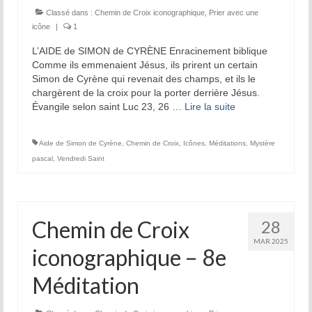
Classé dans :
Chemin de Croix iconographique
,
Prier avec une
icône
|
1
L’AIDE de SIMON de CYRÈNE Enracinement biblique
Comme ils emmenaient Jésus, ils prirent un certain
Simon de Cyrène qui revenait des champs, et ils le
chargèrent de la croix pour la porter derrière Jésus.
Évangile selon saint Luc 23, 26 …
Lire la suite­­
Aide de Simon de Cyrène
,
Chemin de Croix
,
Icônes
,
Méditations
,
Mystère
pascal
,
Vendredi Saint
Chemin de Croix
28
MAR 2025
iconographique – 8e
Méditation