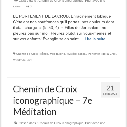
Classé dans :
Chemin de Croix iconographique
,
Prier avec une
icône
|
0
LE PORTEMENT DE LA CROIX Enracinement biblique
C’étaient nos souffrances qu’il portait, nos douleurs dont
il était chargé. » (Is 53, 4) « Filles de Jérusalem, ne
pleurez pas sur moi! Pleurez plutôt sur vous-mêmes et
sur vos enfants! Évangile selon saint …
Lire la suite­­
Chemin de Croix
,
Icônes
,
Méditations
,
Mystère pascal
,
Portement de la Croix
,
Vendredi Saint
Chemin de Croix
21
MAR 2025
iconographique – 7e
Méditation
Classé dans :
Chemin de Croix iconographique
,
Prier avec une