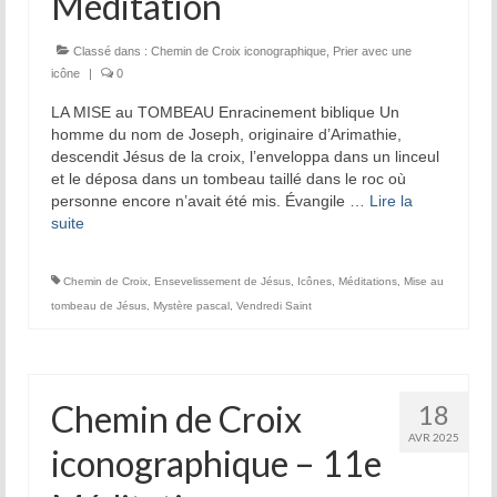
Méditation
Prière d’Adoration et de Louange
Parole de Dieu
Classé dans :
Chemin de Croix iconographique
,
Prier avec une
icône
|
0
Solitude Communion
LA MISE au TOMBEAU Enracinement biblique Un
homme du nom de Joseph, originaire d’Arimathie,
Prière d’intercession
descendit Jésus de la croix, l’enveloppa dans un linceul
et le déposa dans un tombeau taillé dans le roc où
Dévotion mariale
personne encore n’avait été mis. Évangile …
Lire la
suite­­
Jeanne Le Ber
Cause de Jeanne Le Ber
Chemin de Croix
,
Ensevelissement de Jésus
,
Icônes
,
Méditations
,
Mise au
tombeau de Jésus
,
Mystère pascal
,
Vendredi Saint
Le Tombeau de Jeanne Le Ber
Prier à la manière de Jeanne Le Ber – 7
articles
Chemin de Croix
18
Bibliographie sur Jeanne Le Ber
AVR 2025
iconographique – 11e
Vidéos sur Jeanne Le Ber