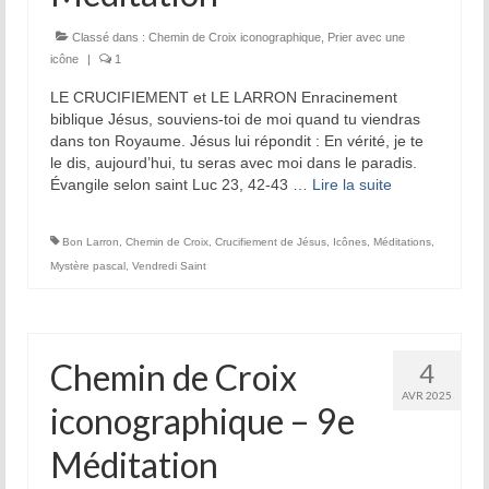
Classé dans :
Chemin de Croix iconographique
,
Prier avec une
icône
|
1
LE CRUCIFIEMENT et LE LARRON Enracinement
biblique Jésus, souviens-toi de moi quand tu viendras
dans ton Royaume. Jésus lui répondit : En vérité, je te
le dis, aujourd’hui, tu seras avec moi dans le paradis.
Évangile selon saint Luc 23, 42-43 …
Lire la suite­­
Bon Larron
,
Chemin de Croix
,
Crucifiement de Jésus
,
Icônes
,
Méditations
,
Mystère pascal
,
Vendredi Saint
Chemin de Croix
4
AVR 2025
iconographique – 9e
Méditation