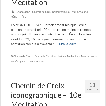
Méditation
La tradition des Recluses
Classé dans :
Chemin de Croix iconographique
,
Prier avec une
Chapelle d’adoration
icône
|
0
LA MORT DE JÉSUS Enracinement biblique Jésus
Famille reclusienne
poussa un grand cri : Père, entre tes mains je remets
mon esprit. Et, sur ces mots, il expira. Évangile selon
Adoratrices et Adorateurs Missionnaires
saint Luc 23, 46 En voyant comment tu es mort, le
centurion romain s’exclama : …
Lire la suite­­
Monastère Spirituel
Prier avec une icône
Chemin de Croix
,
Icône de la Crucifixion
,
Icônes
,
Méditations
,
Mort de Jésus
,
Mystère pascal
,
Vendredi Saint
Dix fêtes liturgiques
Contempler le Visage du Christ
Chemin de Croix
11
Chemin de Croix Iconographique
AVR 2025
iconographique – 10e
Méditation