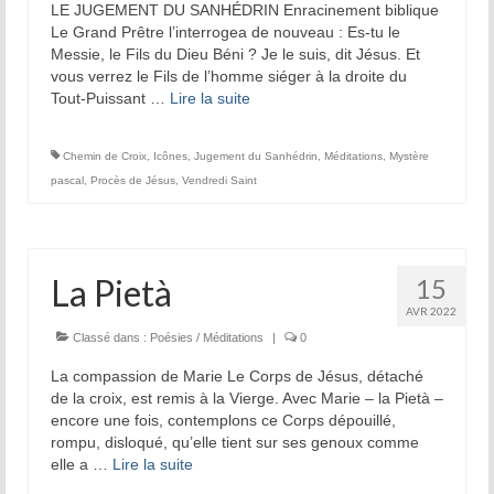
LE JUGEMENT DU SANHÉDRIN Enracinement biblique
Le Grand Prêtre l’interrogea de nouveau : Es-tu le
Messie, le Fils du Dieu Béni ? Je le suis, dit Jésus. Et
vous verrez le Fils de l’homme siéger à la droite du
Tout-Puissant …
Lire la suite­­
Chemin de Croix
,
Icônes
,
Jugement du Sanhédrin
,
Méditations
,
Mystère
pascal
,
Procès de Jésus
,
Vendredi Saint
La Pietà
15
AVR 2022
Classé dans :
Poésies / Méditations
|
0
La compassion de Marie Le Corps de Jésus, détaché
de la croix, est remis à la Vierge. Avec Marie – la Pietà –
encore une fois, contemplons ce Corps dépouillé,
rompu, disloqué, qu’elle tient sur ses genoux comme
elle a …
Lire la suite­­