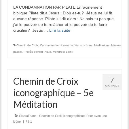
LA CONDAMNATION PAR PILATE Enracinement
biblique Pilate dit à Jésus : D’où es-tu? Jésus ne lui fit
aucune réponse. Pilate lui dit alors : Ne sais-tu pas que
j’ai le pouvoir de te relâcher et le pouvoir de te faire
crucifier? Jésus …
Lire la suite­­
Chemin de Croix
,
Condamnation à mort de Jésus
,
Icônes
,
Méditations
,
Mystère
pascal
,
Procès devant Pilate
,
Vendredi Saint
Chemin de Croix
7
MAR 2025
iconographique – 5e
Méditation
Classé dans :
Chemin de Croix iconographique
,
Prier avec une
icône
|
1