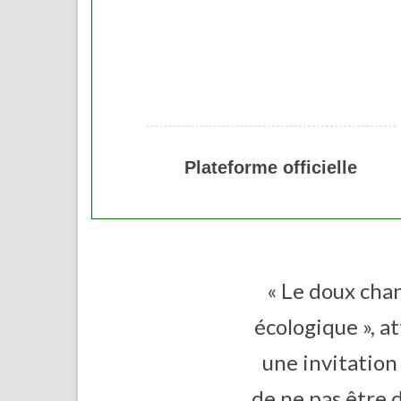
Plateforme officielle
« Le doux chan
écologique », a
une invitation
de ne pas être 