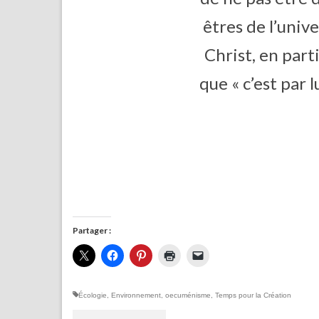
êtres de l’univ
Christ, en part
que « c’est par l
Partager :
Écologie
,
Environnement
,
oecuménisme
,
Temps pour la Création