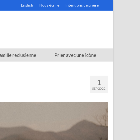
English
Nous écrire
Intentions de prière
amille reclusienne
Prier avec une icône
1
SEP 2022