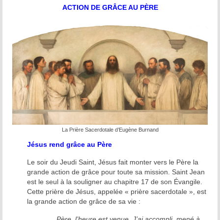
Prière d’Adoration et de Louange
ACTION DE GRÂCE AU PÈRE
Parole de Dieu
Solitude Communion
Prière d’intercession
Dévotion mariale
Jeanne Le Ber
Cause de Jeanne Le Ber
La Prière Sacerdotale d’Eugène Burnand
Le Tombeau de Jeanne Le Ber
Jésus rend grâce au Père
Le soir du Jeudi Saint, Jésus fait monter vers le Père la
Prier à la manière de Jeanne Le Ber – 7
grande action de grâce pour toute sa mission. Saint Jean
articles
est le seul à la souligner au chapitre 17 de son Évangile.
Cette prière de Jésus, appelée « prière sacerdotale », est
Bibliographie sur Jeanne Le Ber
la grande action de grâce de sa vie :
Vidéos sur Jeanne Le Ber
Père, l’heure est venue. J’ai accompli, mené à