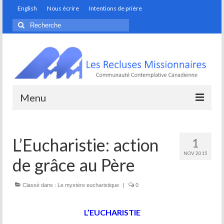
English
Nous écrire
Intentions de prière
Rechercher
:
Menu
Monastère
L’Eucharistie: action
1
Artisans de la fondation
NOV 2015
de grâce au Père
Discerner son appel
Prendre soin de notre maison commune
Classé dans :
Le mystère eucharistique
|
0
Spiritualité
L’EUCHARISTIE