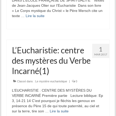
DANS L’ÉCOLE FRANÇAISE DE SPIRITUALITÉ Textes
de Jean-Jacques Olier sur l’Eucharistie Dans son livre
« Le Corps mystique du Christ » le Père Mersch cite un
texte …
Lire la suite­­
L’Eucharistie: centre
1
MAR 2017
des mystères du Verbe
Incarné(1)
Classé dans :
Le mystère eucharistique
|
0
L’EUCHARISTIE : CENTRE DES MYSTÈRES DU
VERBE INCARNÉ Première partie Lecture biblique: Ep
3, 14-21 14 C’est pourquoi je fléchis les genoux en
présence du Père 15 de qui toute paternité, au ciel et
sur la terre, tire son …
Lire la suite­­