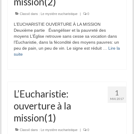
mission(2)
Prière d’Adoration et de Louange
Parole de Dieu
Classé dans :
Le mystère eucharistique
|
0
L’EUCHARISTIE OUVERTURE À LA MISSION
Solitude Communion
Deuxième partie Évangéliser et la pauvreté des
moyens L’Église retrouve sans cesse sa vocation dans
Prière d’intercession
l’Eucharistie, dans la fécondité des moyens pauvres: un
peu de pain, un peu de vin. Le signe est réduit …
Lire la
Dévotion mariale
suite­­
Jeanne Le Ber
Cause de Jeanne Le Ber
Le Tombeau de Jeanne Le Ber
L’Eucharistie:
1
MAI 2017
Prier à la manière de Jeanne Le Ber – 7
ouverture à la
articles
mission(1)
Bibliographie sur Jeanne Le Ber
Vidéos sur Jeanne Le Ber
Classé dans :
Le mystère eucharistique
|
0