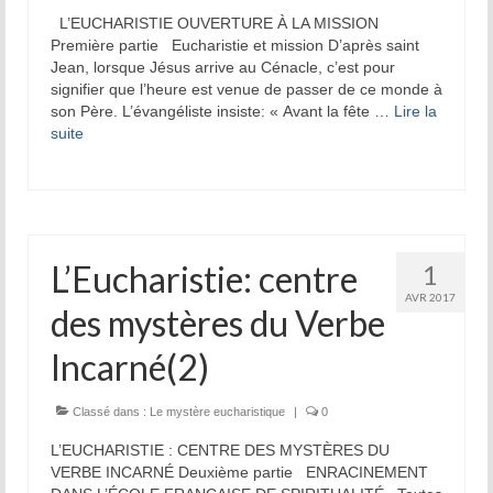
L’EUCHARISTIE OUVERTURE À LA MISSION
La tradition des Recluses
Première partie Eucharistie et mission D’après saint
Jean, lorsque Jésus arrive au Cénacle, c’est pour
Chapelle d’adoration
signifier que l’heure est venue de passer de ce monde à
son Père. L’évangéliste insiste: « Avant la fête …
Lire la
Famille reclusienne
suite­­
Adoratrices et Adorateurs Missionnaires
Monastère Spirituel
Prier avec une icône
L’Eucharistie: centre
1
AVR 2017
Dix fêtes liturgiques
des mystères du Verbe
Contempler le Visage du Christ
Incarné(2)
Chemin de Croix Iconographique
Classé dans :
Le mystère eucharistique
|
0
L’EUCHARISTIE : CENTRE DES MYSTÈRES DU
VERBE INCARNÉ Deuxième partie ENRACINEMENT