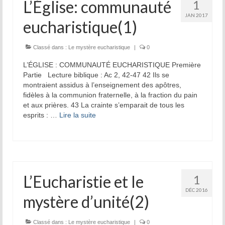
L’Église: communauté
1
JAN 2017
eucharistique(1)
Classé dans :
Le mystère eucharistique
|
0
L’ÉGLISE : COMMUNAUTÉ EUCHARISTIQUE Première
Partie Lecture biblique : Ac 2, 42-47 42 Ils se
montraient assidus à l’enseignement des apôtres,
fidèles à la communion fraternelle, à la fraction du pain
et aux prières. 43 La crainte s’emparait de tous les
esprits : …
Lire la suite­­
L’Eucharistie et le
1
DÉC 2016
mystère d’unité(2)
Classé dans :
Le mystère eucharistique
|
0