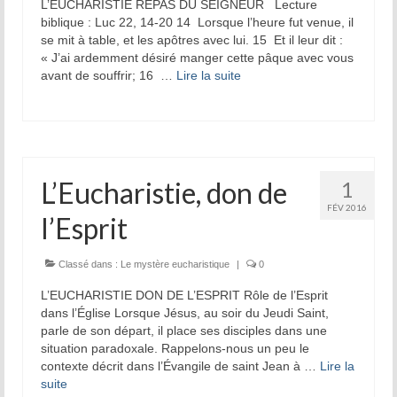
L’EUCHARISTIE REPAS DU SEIGNEUR Lecture
biblique : Luc 22, 14-20 14 Lorsque l’heure fut venue, il
se mit à table, et les apôtres avec lui. 15 Et il leur dit :
« J’ai ardemment désiré manger cette pâque avec vous
avant de souffrir; 16 …
Lire la suite­­
L’Eucharistie, don de
1
FÉV 2016
l’Esprit
Classé dans :
Le mystère eucharistique
|
0
L’EUCHARISTIE DON DE L’ESPRIT Rôle de l’Esprit
dans l’Église Lorsque Jésus, au soir du Jeudi Saint,
parle de son départ, il place ses disciples dans une
situation paradoxale. Rappelons-nous un peu le
contexte décrit dans l’Évangile de saint Jean à …
Lire la
suite­­