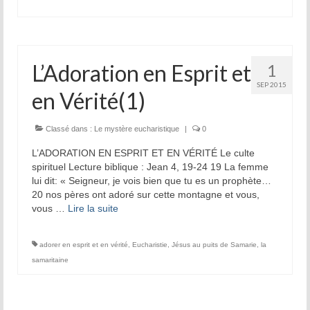
L’Adoration en Esprit et
1
SEP 2015
en Vérité(1)
Classé dans :
Le mystère eucharistique
|
0
L’ADORATION EN ESPRIT ET EN VÉRITÉ Le culte
spirituel Lecture biblique : Jean 4, 19-24 19 La femme
lui dit: « Seigneur, je vois bien que tu es un prophète…
20 nos pères ont adoré sur cette montagne et vous,
vous …
Lire la suite­­
adorer en esprit et en vérité
,
Eucharistie
,
Jésus au puits de Samarie
,
la
samaritaine