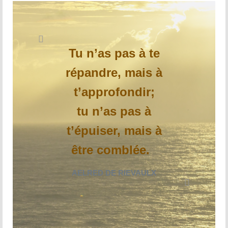
Prière d’Adoration et de Louange
Parole de Dieu
Solitude Communion
Tu n’as pas à te
Prière d’intercession
répandre, mais à
Dévotion mariale
t’approfondir;
Jeanne Le Ber
tu n’as pas à
Cause de Jeanne Le Ber
t’épuiser, mais à
être comblée.
Le Tombeau de Jeanne Le Ber
Prier à la manière de Jeanne Le Ber – 7
AELRED DE RIEVAULX
articles
Bibliographie sur Jeanne Le Ber
Vidéos sur Jeanne Le Ber