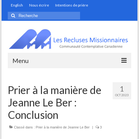
English
Nous écrire
Intentions de prière
Rechercher
:
Menu
Monastère
Prier à la manière de
1
Artisans de la fondation
OCT 2023
Jeanne Le Ber :
Discerner son appel
Conclusion
Prendre soin de notre maison commune
Classé dans :
Spiritualité
Prier à la manière de Jeanne Le Ber
|
3