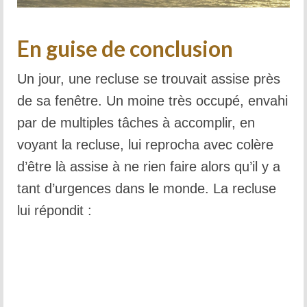
La tradition des Recluses
En guise de conclusion
Chapelle d’adoration
Famille reclusienne
Un jour, une recluse se trouvait assise près
de sa fenêtre. Un moine très occupé, envahi
Adoratrices et Adorateurs Missionnaires
par de multiples tâches à accomplir, en
Monastère Spirituel
voyant la recluse, lui reprocha avec colère
Prier avec une icône
d’être là assise à ne rien faire alors qu’il y a
tant d’urgences dans le monde. La recluse
Dix fêtes liturgiques
lui répondit :
Contempler le Visage du Christ
Chemin de Croix Iconographique