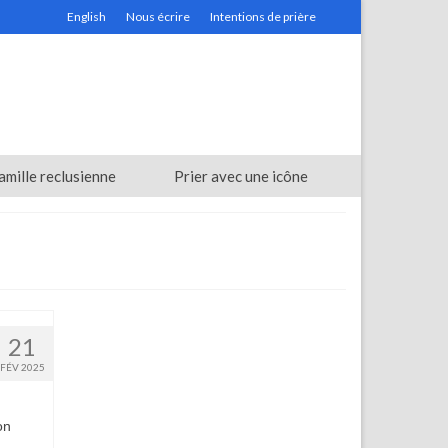
English
Nous écrire
Intentions de prière
amille reclusienne
Prier avec une icône
21
FÉV 2025
on