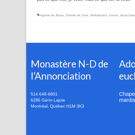
Agonie de Jésus
,
Chemin de Croix
,
Gethsémani
,
Icônes
,
Jeudi Sain
Monastère N-D de
Ado
l'Annonciation
euc
Chapel
514 648-6801
mardis
6286 Gérin-Lajoie
Montréal
,
Québec
H1M 3K3