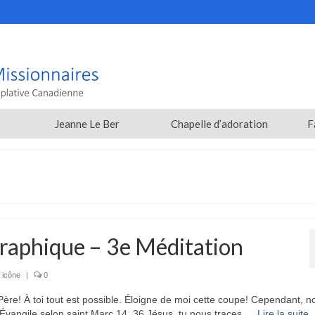
Jeanne Le Ber
Chapelle d’adoration
F
raphique – 3e Méditation
 icône
|
0
e! À toi tout est possible. Éloigne de moi cette coupe! Cependant, n
 Évangile selon saint Marc 14, 36 Jésus, tu nous traces …
Lire la suite­­