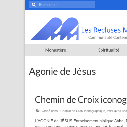
Rechercher
:
Monastère
Spiritualité
Agonie de Jésus
Chemin de Croix iconog
Classé dans :
Chemin de Croix iconographique
,
Prier avec une
L’AGONIE de JÉSUS Enracinement biblique Abba, Pèr
pas ce que moi, je veux, mais ce que toi, tu veux!