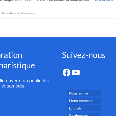
t
,
Méditations
,
Mystère pascal
ration
Suivez-nous
haristique
Facebook
YouTube
le ouverte au public les
 et samedis
Nous écrire
Liens externes
English
Politique de