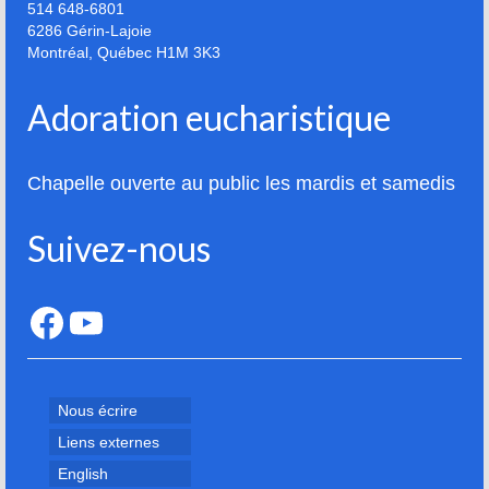
514 648-6801
6286 Gérin-Lajoie
La tradition des Recluses
Montréal
,
Québec
H1M 3K3
Chapelle d’adoration
Adoration eucharistique
Famille reclusienne
Adoratrices et Adorateurs Missionnaires
Chapelle ouverte au public les mardis et samedis
Monastère Spirituel
Suivez-nous
Prier avec une icône
Dix fêtes liturgiques
Facebook
YouTube
Contempler le Visage du Christ
Chemin de Croix Iconographique
Nous écrire
Liens externes
English