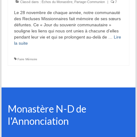
Prière d’Adoration et de Louange
Classé dans :
Échos du Monastère
,
Partage-Communion
|
7
Le 28 novembre de chaque année, notre communauté
Parole de Dieu
des Recluses Missionnaires fait mémoire de ses sœurs
défuntes. Ce « Jour du souvenir communautaire »
Solitude Communion
souligne les liens qui nous ont unies à chacune d’elles
pendant leur vie et qui se prolongent au-delà de …
Lire
Prière d’intercession
la suite­­
Dévotion mariale
Faire Mémoire
Jeanne Le Ber
Cause de Jeanne Le Ber
Le Tombeau de Jeanne Le Ber
Prier à la manière de Jeanne Le Ber – 7
Monastère N-D de
articles
l'Annonciation
Bibliographie sur Jeanne Le Ber
Vidéos sur Jeanne Le Ber