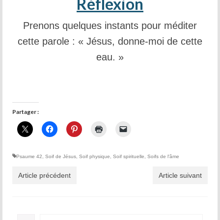
Réflexion
Prenons quelques instants pour méditer
cette parole : « Jésus, donne-moi de cette
eau. »
Partager :
Psaume 42
,
Soif de Jésus
,
Soif physique
,
Soif spirituelle
,
Soifs de l'âme
Article précédent
Article suivant