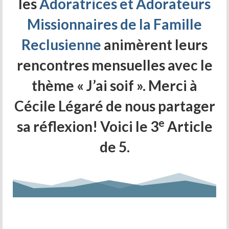
les
Adoratrices et Adorateurs
Prière d’Adoration et de Louange
Missionnaires de la Famille
Parole de Dieu
Reclusienne
animèrent leurs
Solitude Communion
rencontres mensuelles avec le
Prière d’intercession
thème « J’ai soif ». Merci à
Dévotion mariale
Cécile Légaré de nous partager
Jeanne Le Ber
e
sa réflexion! Voici le 3
Article
Cause de Jeanne Le Ber
de 5.
Le Tombeau de Jeanne Le Ber
Prier à la manière de Jeanne Le Ber – 7
articles
Bibliographie sur Jeanne Le Ber
Vidéos sur Jeanne Le Ber