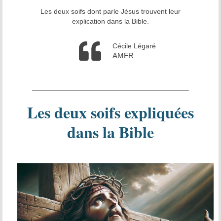
Les deux soifs dont parle Jésus trouvent leur
La tradition des Recluses
explication dans la Bible.
Chapelle d’adoration
Cécile Légaré
Famille reclusienne
AMFR
Adoratrices et Adorateurs Missionnaires
Monastère Spirituel
Les deux soifs expliquées
Prier avec une icône
dans la Bible
Dix fêtes liturgiques
Contempler le Visage du Christ
Chemin de Croix Iconographique