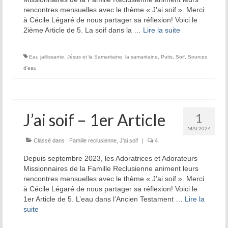
rencontres mensuelles avec le thème « J’ai soif ». Merci
à Cécile Légaré de nous partager sa réflexion! Voici le
2ième Article de 5. La soif dans la …
Lire la suite­­
Eau jaillissante
,
Jésus et la Samaritaine
,
la samaritaine
,
Puits
,
Soif
,
Sources
d'eau
J’ai soif – 1er Article
1
MAI 2024
Classé dans :
Famille reclusienne
,
J'ai soif
|
4
Depuis septembre 2023, les Adoratrices et Adorateurs
Missionnaires de la Famille Reclusienne animent leurs
rencontres mensuelles avec le thème « J’ai soif ». Merci
à Cécile Légaré de nous partager sa réflexion! Voici le
1er Article de 5. L’eau dans l’Ancien Testament …
Lire la
suite­­