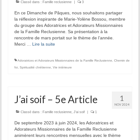
Prière d’Adoration et de Louange
Classé dans :
Famille reclusienne
|
3
En ce Dimanche de Pâques, nous souhaitons partager
Parole de Dieu
la réflexion inspirante de Marie-Yolène Bossou, membre
du groupe des Adoratrices et Adorateurs Missionnaires
Solitude Communion
de la Famille Reclusienne. Sa présentation à la
rencontre de mars portait sur le thème de l’année.
Prière d’intercession
Merci …
Lire la suite­­
Dévotion mariale
Adoratrices et Adorateurs Missionnaires de la Famille Reclusienne
,
Chemin de
Jeanne Le Ber
foi
,
Spiritualité chrétienne
,
Vie intérieure
Cause de Jeanne Le Ber
Le Tombeau de Jeanne Le Ber
J’ai soif – 5e Article
1
Prier à la manière de Jeanne Le Ber – 7
NOV 2024
articles
Classé dans :
Famille reclusienne
,
J'ai soif
|
1
De septembre 2023 à juin 2024, les Adoratrices et
Bibliographie sur Jeanne Le Ber
Adorateurs Missionnaires de la Famille Reclusienne
animèrent leurs rencontres mensuelles avec le thème
Vidéos sur Jeanne Le Ber