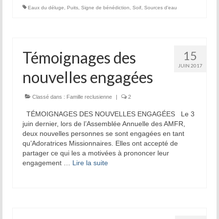
Eaux du déluge
,
Puits
,
Signe de bénédiction
,
Soif
,
Sources d'eau
Témoignages des
15
JUIN 2017
nouvelles engagées
Classé dans :
Famille reclusienne
|
2
TÉMOIGNAGES DES NOUVELLES ENGAGÉES Le 3
juin dernier, lors de l’Assemblée Annuelle des AMFR,
deux nouvelles personnes se sont engagées en tant
qu’Adoratrices Missionnaires. Elles ont accepté de
partager ce qui les a motivées à prononcer leur
engagement …
Lire la suite­­