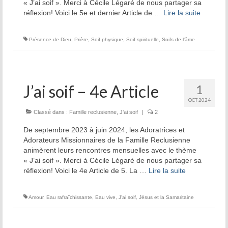
« J’ai soif ». Merci à Cécile Légaré de nous partager sa
réflexion! Voici le 5e et dernier Article de …
Lire la suite­­
La tradition des Recluses
Chapelle d’adoration
Présence de Dieu
,
Prière
,
Soif physique
,
Soif spirituelle
,
Soifs de l'âme
Famille reclusienne
Adoratrices et Adorateurs Missionnaires
J’ai soif – 4e Article
1
Monastère Spirituel
OCT 2024
Classé dans :
Famille reclusienne
,
J'ai soif
|
2
Prier avec une icône
De septembre 2023 à juin 2024, les Adoratrices et
Dix fêtes liturgiques
Adorateurs Missionnaires de la Famille Reclusienne
animèrent leurs rencontres mensuelles avec le thème
« J’ai soif ». Merci à Cécile Légaré de nous partager sa
Contempler le Visage du Christ
réflexion! Voici le 4e Article de 5. La …
Lire la suite­­
Chemin de Croix Iconographique
Amour
,
Eau rafraîchissante
,
Eau vive
,
J'ai soif
,
Jésus et la Samaritaine