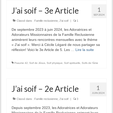
J’ai soif – 3e Article
1
SEP 2024
Classé dans :
Famille reclusienne
,
J'ai soif
|
1
De septembre 2023 à juin 2024, les Adoratrices et
Adorateurs Missionnaires de la Famille Reclusienne
animèrent leurs rencontres mensuelles avec le thème
« J’ai soif ». Merci à Cécile Légaré de nous partager sa
réflexion! Voici le 3e Article de 5. Les …
Lire la suite­­
Psaume 42
,
Soif de Jésus
,
Soif physique
,
Soif spirituelle
,
Soifs de l'âme
J’ai soif – 2e Article
1
JUIN 2024
Classé dans :
Famille reclusienne
,
J'ai soif
|
3
Depuis septembre 2023, les Adoratrices et Adorateurs
Missionnaires de la Famille Reclusienne animent leurs